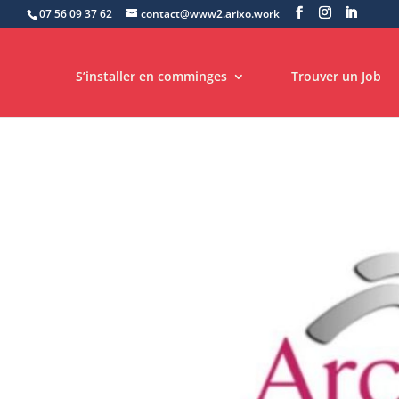
07 56 09 37 62
contact@www2.arixo.work
S’installer en comminges
Trouver un Job