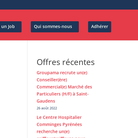
 un Job
Qui sommes-nous
Adhérer
Offres récentes
Groupama recrute un(e)
Conseiller(ère)
Commercial(e) Marché des
Particuliers (H/F) à Saint-
Gaudens
26 août 2022
Le Centre Hospitalier
Comminges Pyrénées
recherche un(e)