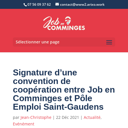
07 56 09 37 62
contact@www2.arixo.work
Sélectionner une page
Signature d’une
convention de
coopération entre Job en
Comminges et Pôle
Emploi Saint-Gaudens
par
Jean-Christophe
|
22 Déc 2021
|
Actualité
,
Evénément