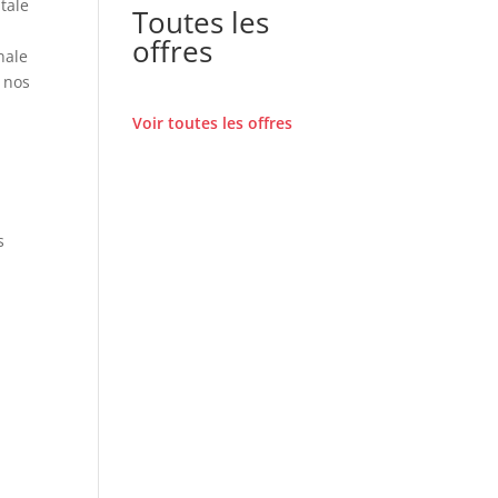
tale
Toutes les
offres
nale
 nos
Voir toutes les offres
s