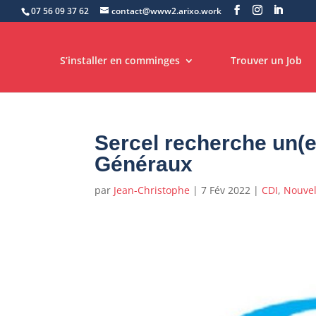
07 56 09 37 62
contact@www2.arixo.work
S’installer en comminges
Trouver un Job
Sercel recherche un(
Généraux
par
Jean-Christophe
|
7 Fév 2022
|
CDI
,
Nouvel