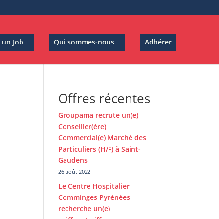
 un Job
Qui sommes-nous
Adhérer
Offres récentes
Groupama recrute un(e)
Conseiller(ère)
Commercial(e) Marché des
Particuliers (H/F) à Saint-
Gaudens
26 août 2022
Le Centre Hospitalier
Comminges Pyrénées
recherche un(e)