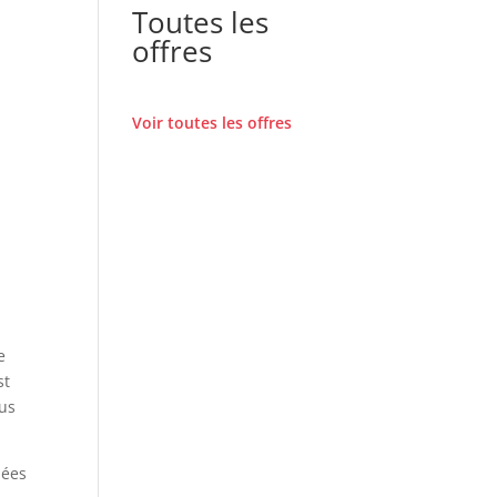
Toutes les
offres
Voir toutes les offres
e
st
lus
nées