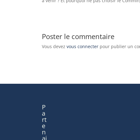
à venir ? Et pourquoi ne pas choisir le Commi
Poster le commentaire
Vous devez
vous connecter
pour publier un c
P
a
rt
e
n
ai