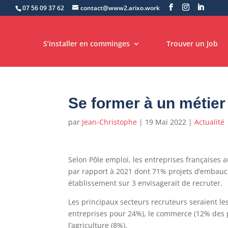
07 56 09 37 62
contact@www2.arixo.work
S’installer en comminges
Trouver un Job
Se former à un métier
par
Jean-Christophe
|
19 Mai 2022
|
Actualité
Selon Pôle emploi, les entreprises françaises
par rapport à 2021 dont 71% projets d’embauch
établissement sur 3 envisagerait de recruter.
Les principaux secteurs recruteurs seraient les
entreprises pour 24%), le commerce (12% des pro
l’agriculture (8%).