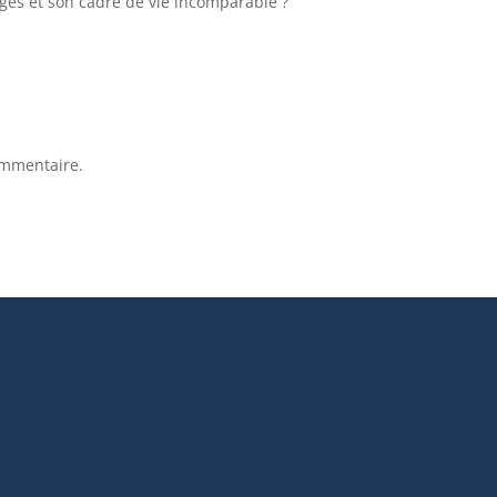
nges et son cadre de vie incomparable ?
ommentaire.