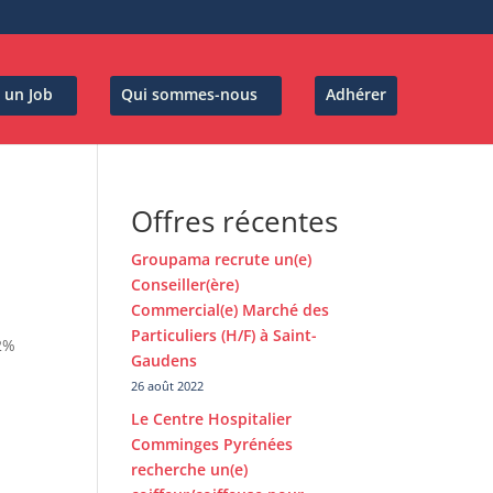
 un Job
Qui sommes-nous
Adhérer
Offres récentes
Groupama recrute un(e)
Conseiller(ère)
Commercial(e) Marché des
Particuliers (H/F) à Saint-
12%
Gaudens
26 août 2022
Le Centre Hospitalier
Comminges Pyrénées
recherche un(e)