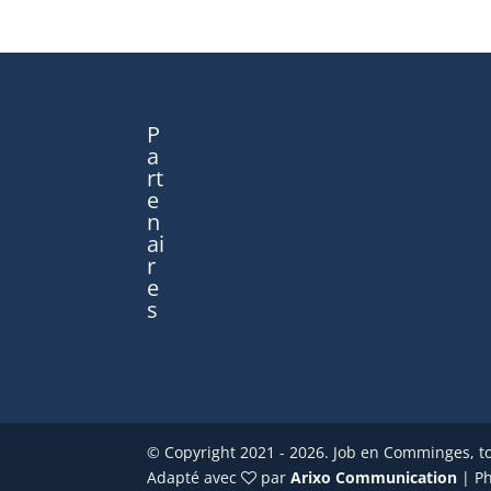
P
a
rt
e
n
ai
r
e
s
© Copyright 2021 - 2026. Job en Comminges, to
Adapté avec
par
Arixo Communication
| P