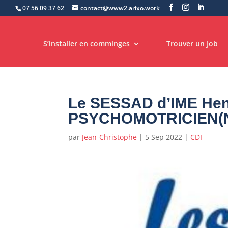
07 56 09 37 62
contact@www2.arixo.work
S’installer en comminges
Trouver un Job
Le SESSAD d’IME Hen
PSYCHOMOTRICIEN(
par
Jean-Christophe
|
5 Sep 2022
|
CDI