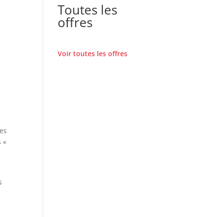
Toutes les
offres
Voir toutes les offres
nes
s «
s
l