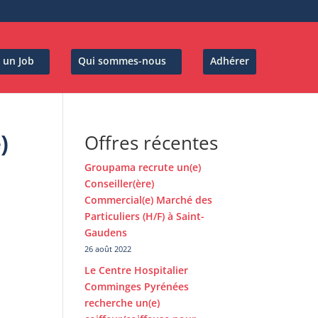
 un Job
Qui sommes-nous
Adhérer
Offres récentes
)
Groupama recrute un(e)
Conseiller(ère)
Commercial(e) Marché des
Particuliers (H/F) à Saint-
Gaudens
26 août 2022
Le Centre Hospitalier
Comminges Pyrénées
recherche un(e)