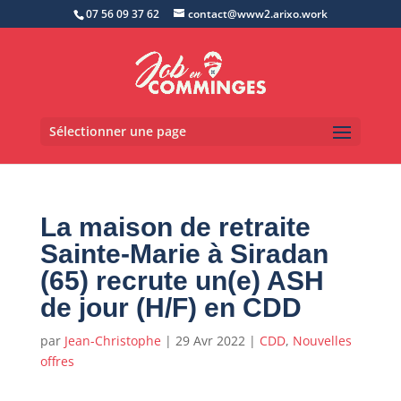
07 56 09 37 62
contact@www2.arixo.work
Sélectionner une page
La maison de retraite
Sainte-Marie à Siradan
(65) recrute un(e) ASH
de jour (H/F) en CDD
par
Jean-Christophe
|
29 Avr 2022
|
CDD
,
Nouvelles
offres