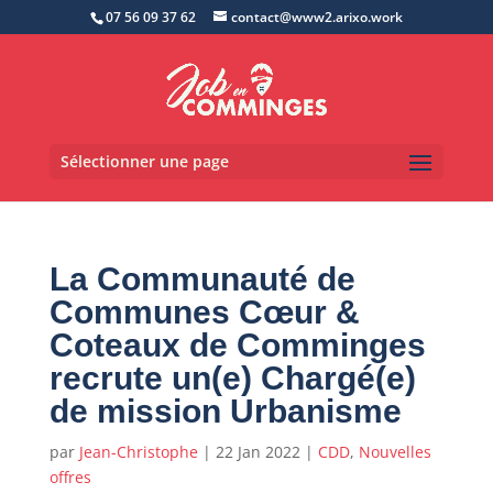
07 56 09 37 62
contact@www2.arixo.work
Sélectionner une page
La Communauté de
Communes Cœur &
Coteaux de Comminges
recrute un(e) Chargé(e)
de mission Urbanisme
par
Jean-Christophe
|
22 Jan 2022
|
CDD
,
Nouvelles
offres