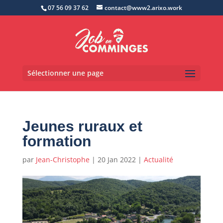
07 56 09 37 62
contact@www2.arixo.work
Sélectionner une page
Jeunes ruraux et
formation
par
Jean-Christophe
|
20 Jan 2022
|
Actualité