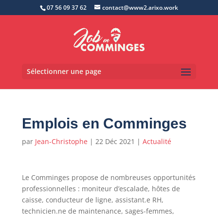
07 56 09 37 62
contact@www2.arixo.work
Sélectionner une page
Emplois en Comminges
par
Jean-Christophe
|
22 Déc 2021
|
Actualité
Le Comminges propose de nombreuses opportunités
professionnelles : moniteur d’escalade, hôtes de
caisse, conducteur de ligne, assistant.e RH,
technicien.ne de maintenance, sages-femmes,